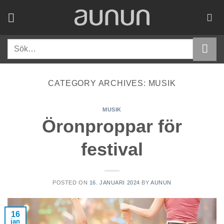
Skip
to
content
Sök
efter:
CATEGORY ARCHIVES:
MUSIK
MUSIK
Öronproppar för
festival
POSTED ON
16. JANUARI 2024
BY
AUNUN
16
jan