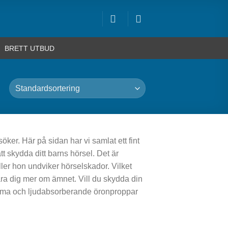
BRETT UTBUD
öker. Här på sidan har vi samlat ett fint
att skydda ditt barns hörsel. Det är
eller hon undviker hörselskador. Vilket
lära dig mer om ämnet. Vill du skydda din
väma och ljudabsorberande öronproppar