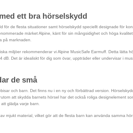
era
rianter.
med ett bra hörselskydd
e
ika
d för de flesta situationer samt hörselskydd speciellt designade för k
ternativen
enommerade märket Alpine, känt för sin mångsidighet och höga kvalitet
an
na på marknaden.
ljas
å
liska miljöer rekommenderar vi Alpine MusicSafe Earmuff. Detta lätta hör
oduktsidan
. Det är idealiskt för dig som övar, uppträder eller undervisar i musi
dar de små
ebisar och barn. Det finns nu i en ny och förbättrad version. Hörselskydde
tom att skydda barnets hörsel har det också roliga designelement som g
 att glädja varje barn.
av mjukt material, vilket gör att de flesta barn kan använda samma hö