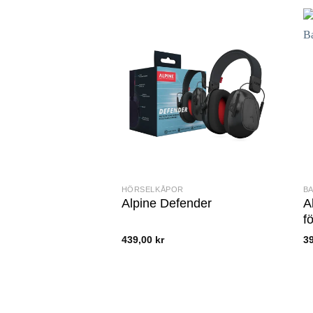
HÖRSELKÅPOR
BA
Alpine Defender
A
f
439,00
kr
3
D
hä
pr
ha