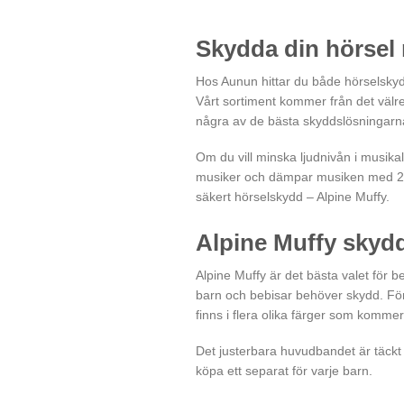
fl
va
Skydda din hörsel 
D
ol
Hos Aunun hittar du både hörselskyd
al
Vårt sortiment kommer från det välr
k
några av de bästa skyddslösningar
vä
p
Om du vill minska ljudnivån i musika
pr
musiker och dämpar musiken med 24 dB
säkert hörselskydd – Alpine Muffy.
Alpine Muffy skyd
Alpine Muffy är det bästa valet för b
barn och bebisar behöver skydd. Föru
finns i flera olika färger som kommer
Det justerbara huvudbandet är täckt 
köpa ett separat för varje barn.