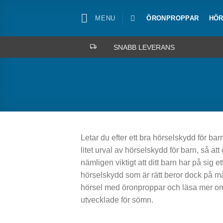
Skip
to
MENU
ÖRONPROPPAR
HÖR
content
SNABB LEVERANS
Letar du efter ett bra hörselskydd för bar
litet urval av hörselskydd för barn, så att
nämligen viktigt att ditt barn har på sig 
hörselskydd som är rätt beror dock på mån
hörsel med öronproppar och läsa mer om
utvecklade för sömn.