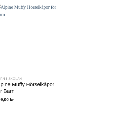
RN I SKOLAN
lpine Muffy Hörselkåpor
ör Barn
99,00
kr
en
r
odukten
r